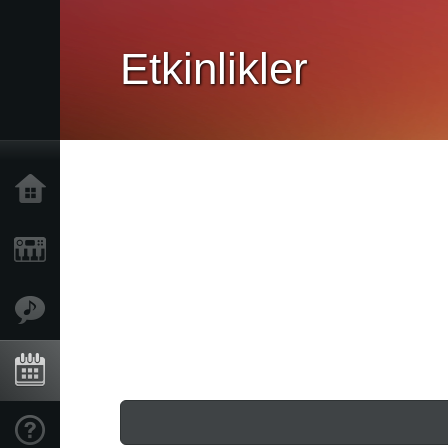
Etkinlikler
Ana Sayfa
Ürünler
Özellikler
Etkinlikler
Destek