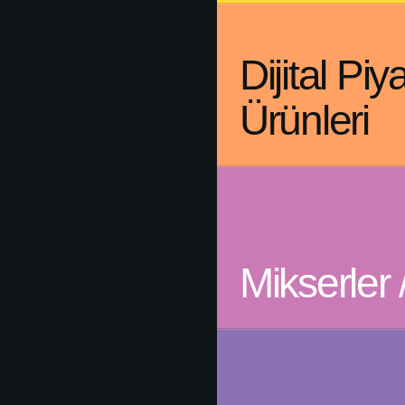
Dijital Piy
Ürünleri
Mikserler 