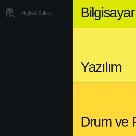
Bilgisaya
Mağaza Bulucu
Yazılım
Drum ve 