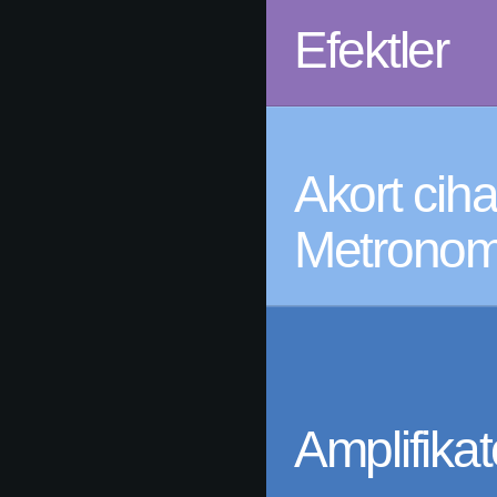
Efektler
Akort cihaz
Metronom
Amplifikat