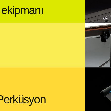
r ekipmanı
Perküsyon