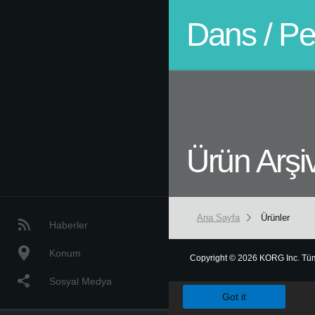
Dans / P
Ürün Arşiv
Ana Sayfa
Ürünler
Haberler
Konum
Copyright
©
2026 KORG Inc. Tüm h
We use cookies to give you the 
Sosyal Medya
Got it