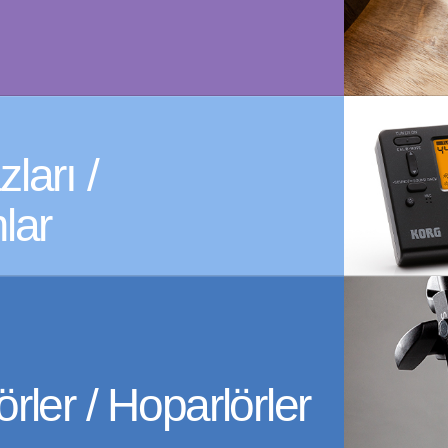
ları /
lar
örler / Hoparlörler