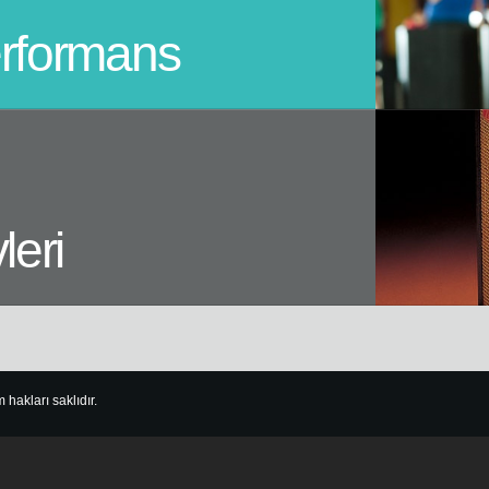
erformans
leri
akları saklıdır.
best experience on this website.
Learn more