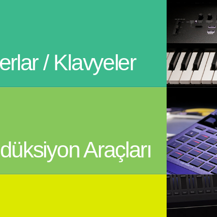
rlar / Klavyeler
düksiyon Araçları