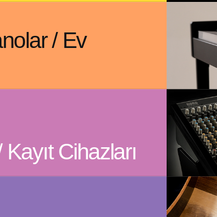
anolar / Ev
/ Kayıt Cihazları