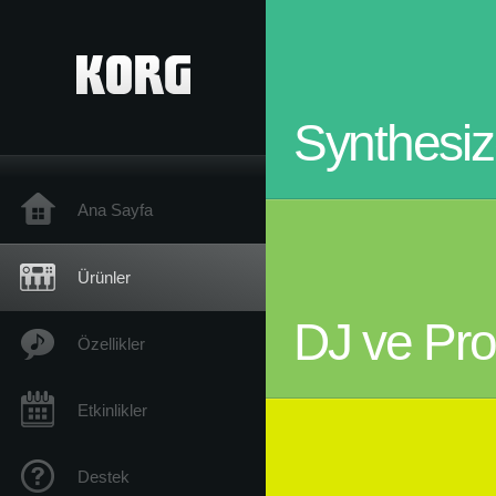
Synthesize
Ana Sayfa
Ürünler
DJ ve Pro
Özellikler
Etkinlikler
Destek