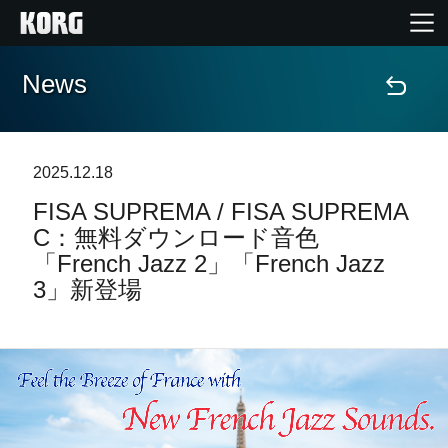
News
Home
Products
2025.12.18
FISA SUPREMA / FISA SUPREMA
Import Products
C：無料ダウンロード音色
「French Jazz 2」「French Jazz
Features
3」新登場
Events
Support
Store Locator