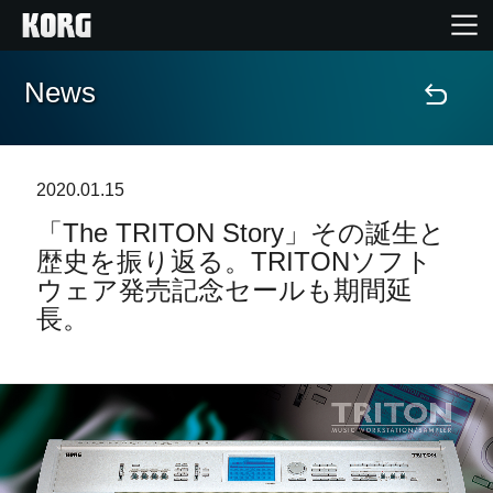
News
Home
Products
2020.01.15
「The TRITON Story」その誕生と
Import Products
歴史を振り返る。TRITONソフト
ウェア発売記念セールも期間延
Features
長。
Events
Support
Store Locator