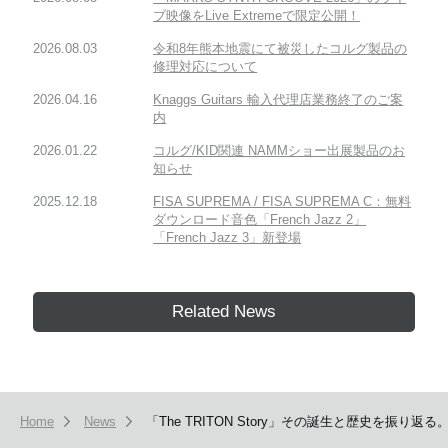
ブ映像をLive Extremeで限定公開！
2026.08.03
令和8年熊本地震にて被災したコルグ製品の
修理対応について
2026.04.16
Knaggs Guitars 輸入代理店業務終了のご案
内
2026.01.22
コルグ/KID関連 NAMMショー出展製品のお
知らせ
2025.12.18
FISA SUPREMA / FISA SUPREMA C：無料
ダウンロード音色「French Jazz 2」
「French Jazz 3」新登場
Related News
Home
News
「The TRITON Story」その誕生と歴史を振り