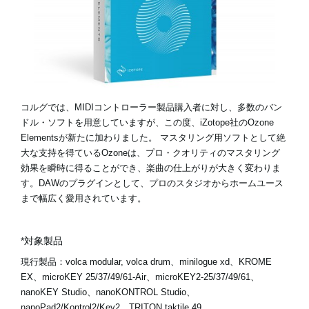
News
Location
Social Media
コルグでは、MIDIコントローラー製品購入者に対し、多数のバン
ドル・ソフトを用意していますが、この度、iZotope社のOzone
Elementsが新たに加わりました。 マスタリング用ソフトとして絶
About KORG
大な支持を得ているOzoneは、プロ・クオリティのマスタリング
効果を瞬時に得ることができ、楽曲の仕上がりが大きく変わりま
す。DAWのプラグインとして、プロのスタジオからホームユース
まで幅広く愛用されています。
*対象製品
現行製品：
volca modular, volca drum、minilogue xd、KROME
EX、microKEY 25/37/49/61-Air、microKEY2-25/37/49/61、
nanoKEY Studio、nanoKONTROL Studio、
nanoPad2/Kontrol2/Key2、TRITON taktile 49