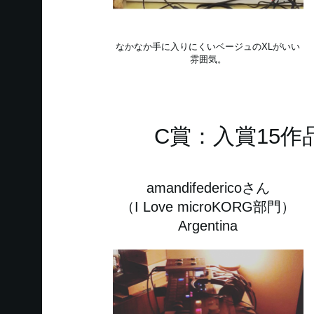
なかなか手に入りにくいベージュのXLがいい
雰囲気。
C賞：入賞15
amandifedericoさん
（I Love microKORG部門）
Argentina