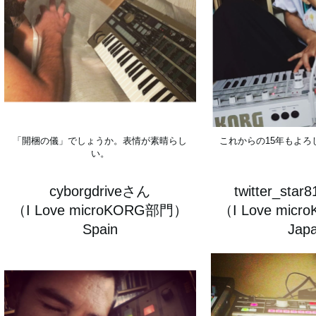
「開梱の儀」でしょうか。表情が素晴らし
これからの15年もよろ
い。
cyborgdriveさん
twitter_sta
（I Love microKORG部門）
（I Love mic
Spain
Jap