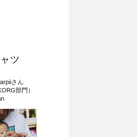
シャツ
earpiiさん
roKORG部門）
an