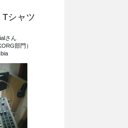
G Tシャツ
sialさん
roKORG部門）
bia