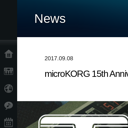
News
Home
2017.09.08
microKORG 15th Anni
Products
Import Products
Features
Events