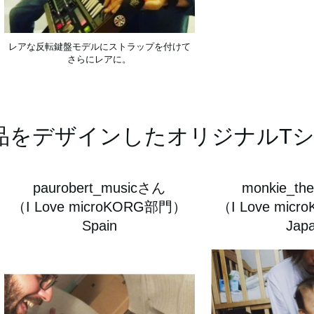
レアな反転鍵盤モデルにストラップを付けて
さらにレアに。
作品をデザインしたオリジナルT
paurobert_musicさん
monkie_th
（I Love microKORG部門）
（I Love mic
Spain
Jap