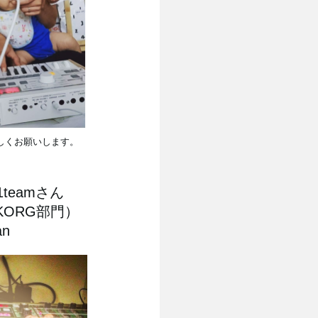
しくお願いします。
r81teamさん
roKORG部門）
an