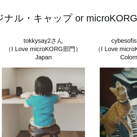
ナル・キャップ or microKOR
tokkysay2さん
cybesofi
（I Love microKORG部門）
（I Love mic
Japan
Colom