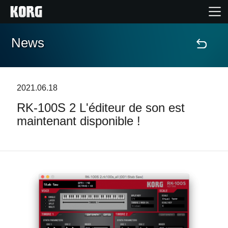
News
Accueil
Produits
2021.06.18
RK-100S 2 L'éditeur de son est
Extras
maintenant disponible !
Evénements
Support
Où acheter ?