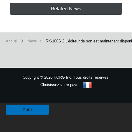
Related News
Accueil
News
RK-100S 2 L'éditeur de son est maintenant disponi
Copyright
©
2026 KORG Inc. Tous droits réservés.
Choisissez votre pays
Plan du site
We use cookies to give you the best experience on this website.
Learn m
Got it