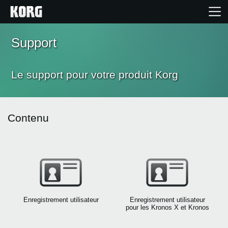
Support
Accueil
Le support pour votre produit Korg
Produits
Extras
Contenu
Evénements
Support
Où acheter ?
Enregistrement utilisateur
Enregistrement utilisateur
pour les Kronos X et Kronos