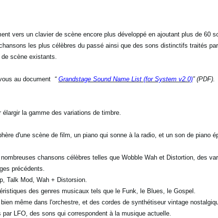
ent vers un clavier de scène encore plus développé en ajoutant plus de 60 s
nsons les plus célèbres du passé ainsi que des sons distinctifs traités par 
s de scène existants.
ez-vous au document
“
Grandstage Sound Name List (for System v2.0)
” (PDF).
 élargir la gamme des variations de timbre.
hère d'une scène de film, un piano qui sonne à la radio, et un son de piano 
e nombreuses chansons célèbres telles que Wobble Wah et Distortion, des vari
ages précédents.
p, Talk Mod, Wah + Distorsion.
éristiques des genres musicaux tels que le Funk, le Blues, le Gospel.
t bien même dans l'orchestre, et des cordes de synthétiseur vintage nostalgiq
 par LFO, des sons qui correspondent à la musique actuelle.