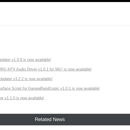
ater v1.0.8 is now available!
 KPV Audio Driver v1.0.1 for Win” is now available!
ater v3.2.2 is now available!
rface Script for GarageBand/Logic v1.0.1 is now available!
r v1.1.0 is now available!
Related News