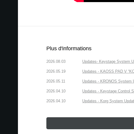
Plus d'informations
2026.08.03
Updates- Keystage System Upd
2026.05.19
Updates - KAOSS PAD V “KORG
2026.05.11
Updates - KRONOS System Upd
2026.04.10
Updates - Keystage Control Su
2026.04.10
Updates - Korg System Update