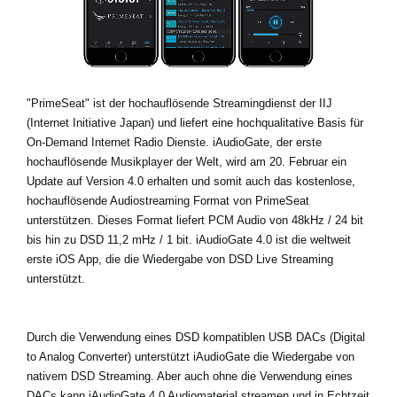
Neuigkeiten
Gebiet / Land
"PrimeSeat" ist der hochauflösende Streamingdienst der IIJ
(Internet Initiative Japan) und liefert eine hochqualitative Basis für
Social Media
On-Demand Internet Radio Dienste. iAudioGate, der erste
hochauflösende Musikplayer der Welt, wird am 20. Februar ein
Update auf Version 4.0 erhalten und somit auch das kostenlose,
Über KORG
hochauflösende Audiostreaming Format von PrimeSeat
unterstützen. Dieses Format liefert PCM Audio von 48kHz / 24 bit
bis hin zu DSD 11,2 mHz / 1 bit. iAudioGate 4.0 ist die weltweit
erste iOS App, die die Wiedergabe von DSD Live Streaming
unterstützt.
Durch die Verwendung eines DSD kompatiblen USB DACs (Digital
to Analog Converter) unterstützt iAudioGate die Wiedergabe von
nativem DSD Streaming. Aber auch ohne die Verwendung eines
DACs kann iAudioGate 4.0 Audiomaterial streamen und in Echtzeit