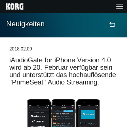
Neuigkeiten
Home
Produkte
2018.02.09
iAudioGate for iPhone Version 4.0
Extras
wird ab 20. Februar verfügbar sein
und unterstützt das hochauflösende
Events
"PrimeSeat" Audio Streaming.
Support
Händlersuche
Shop