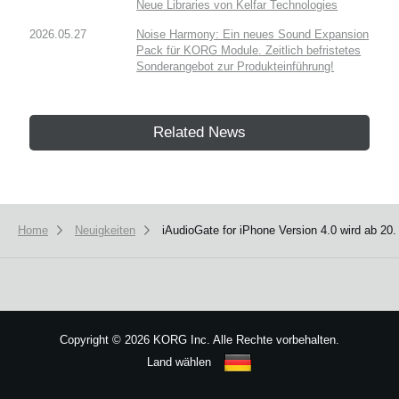
Neue Libraries von Kelfar Technologies
2026.05.27
Noise Harmony: Ein neues Sound Expansion
Pack für KORG Module. Zeitlich befristetes
Sonderangebot zur Produkteinführung!
Related News
Home
Neuigkeiten
iAudioGate for iPhone Version 4.0 wird ab 20
Copyright
©
2026 KORG Inc. Alle Rechte vorbehalten.
Land wählen
Sitemap