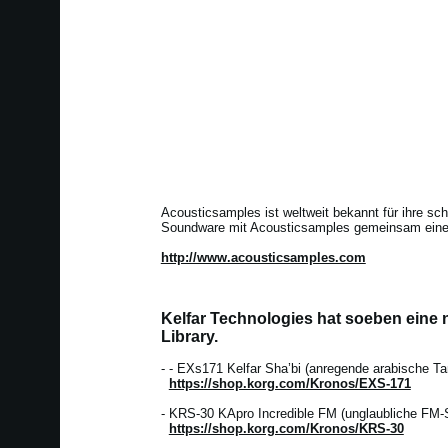
Acousticsamples ist weltweit bekannt für ihre sch
Soundware mit Acousticsamples gemeinsam eine 
http://www.acousticsamples.com
Kelfar Technologies hat soeben eine
Library.
- - EXs171 Kelfar Sha’bi (anregende arabische 
https://shop.korg.com/Kronos/EXS-171
- KRS-30 KApro Incredible FM (unglaubliche FM-S
https://shop.korg.com/Kronos/KRS-30