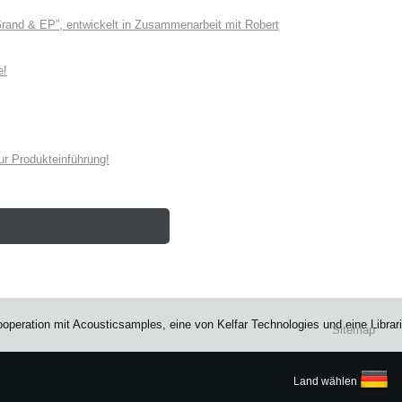
and & EP”, entwickelt in Zusammenarbeit mit Robert
e!
r Produkteinführung!
operation mit Acousticsamples, eine von Kelfar Technologies und eine Librar
Sitemap
Land wählen