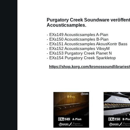
Purgatory Creek Soundware veröffentlic
Acousticsamples.
- EXs149 Acousticsamples A-Pian
- EXs150 Acousticsamples B-Pian
- EXs151 Acousticsamples AkousKontr Bass
- EXs152 Acousticsamples VibsyM
- EXs153 Purgatory Creek Pianet N
- EXs154 Purgatory Creek Sparkletop
https://shop.korg.com/kronossoundlibraries