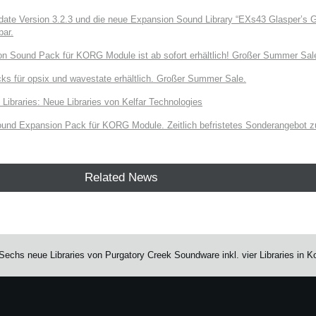
e Version 3.2.3 und die neue Expansion Sound Library “EXs43 Glasper’s Gr
bar.
on Sound Pack für KORG Module ist ab sofort erhältlich! Großer Summer Sal
ks für opsix und wavestate erhältlich. Großer Summer Sale.
raries: Neue Libraries von Kelfar Technologies
und Expansion Pack für KORG Module. Zeitlich befristetes Sonderangebot zu
Related News
chs neue Libraries von Purgatory Creek Soundware inkl. vier Libraries in Ko
e.
Learn more