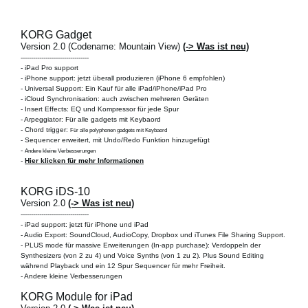
KORG Gadget
Version 2.0 (Codename: Mountain View)
(-> Was ist neu)
---------------------------------
-
iPad Pro support
-
iPhone support: jetzt überall produzieren
(iPhone 6 empfohlen)
-
Universal Support: Ein Kauf für alle iPad/iPhone/iPad Pro
- iCloud Synchronisation: auch zwischen mehreren Geräten
- Insert Effects: EQ und Kompressor für jede Spur
- Arpeggiator: Für alle gadgets mit Keybaord
- Chord trigger:
Für alle polyphonen gadgets mit Keybaord
- Sequencer erweitert, mit Undo/Redo Funktion hinzugefügt
-
Andere kleine Verbesserungen
-
Hier klicken für mehr Informationen
KORG iDS-10
Version 2.0
(-> Was ist neu)
---------------------------------
-
iPad support: jetzt für iPhone und iPad
- Audio Export: SoundCloud, AudioCopy, Dropbox und iTunes File Sharing Support.
- PLUS mode für massive Erweiterungen (In-app purchase): Verdoppeln der
Synthesizers (von 2 zu 4) und Voice Synths (von 1 zu 2). Plus Sound Editing
während Playback und ein 12 Spur Sequencer für mehr Freiheit.
-
Andere kleine Verbesserungen
KORG Module for iPad