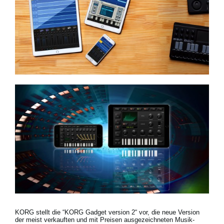
Neuigkeiten
Gebiet / Land
Social Media
Über KORG
KORG stellt die “KORG Gadget version 2“ vor, die neue Version
der meist verkauften und mit Preisen ausgezeichneten Musik-