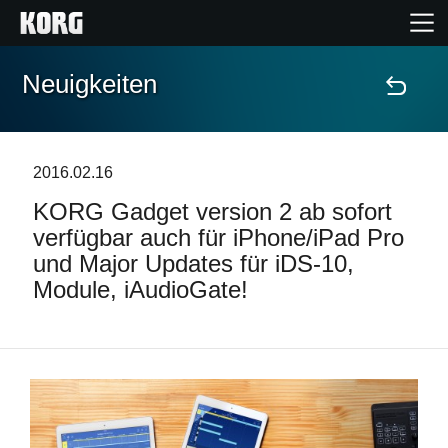
Neuigkeiten
Home
Produkte
2016.02.16
KORG Gadget version 2 ab sofort
Extras
verfügbar auch für iPhone/iPad Pro
und Major Updates für iDS-10,
Events
Module, iAudioGate!
Support
Händlersuche
Shop