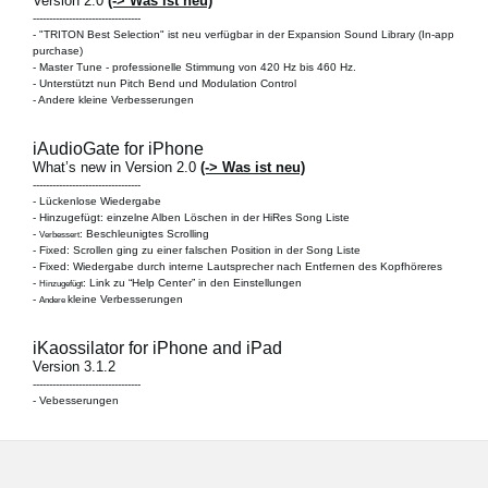
Version 2.0
(-> Was ist neu)
---------------------------------
-
"TRITON Best Selection" ist neu verfügbar in der Expansion Sound Library
(In-app
purchase)
- Master Tune - professionelle Stimmung von 420 Hz bis 460 Hz.
- Unterstützt nun Pitch Bend und Modulation Control
-
Andere kleine Verbesserungen
iAudioGate for iPhone
What’s new in Version 2.0
(-> Was ist neu)
---------------------------------
-
Lückenlose Wiedergabe
- Hinzugefügt: einzelne Alben Löschen in der HiRes Song Liste
-
: Beschleunigtes Scrolling
Verbessert
- Fixed: Scrollen ging zu einer falschen Position in der Song Liste
- Fixed: Wiedergabe durch interne Lautsprecher nach Entfernen des Kopfhöreres
-
: Link zu “Help Center” in den Einstellungen
Hinzugefügt
-
kleine Verbesserungen
Andere
iKaossilator for iPhone and iPad
Version 3.1.2
---------------------------------
- Vebesserungen