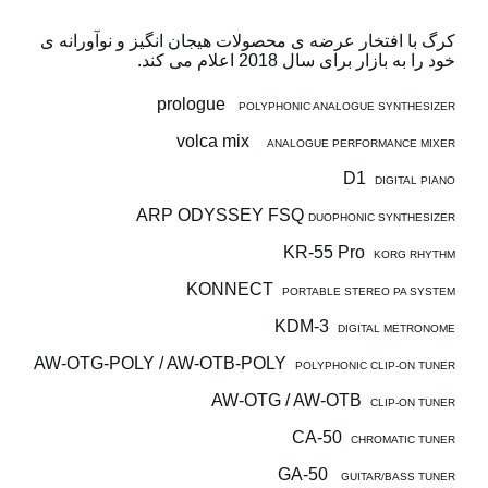
اخبار
کرگ با افتخار عرضه ی محصولات هیجان انگیز و نوآورانه ی
موقعیت مکانی
خود را به بازار برای سال 2018 اعلام می کند.
شبکه اجتماعی
prologue
POLYPHONIC ANALOGUE SYNTHESIZER
volca mix
ANALOGUE PERFORMANCE MIXER
درباره ی KORG
D1
DIGITAL PIANO
ARP ODYSSEY FSQ
DUOPHONIC SYNTHESIZER
KR-55 Pro
KORG RHYTHM
KONNECT
PORTABLE STEREO PA SYSTEM
KDM-3
DIGITAL METRONOME
AW-OTG-POLY / AW-OTB-POLY
POLYPHONIC CLIP-ON TUNER
AW-OTG / AW-OTB
CLIP-ON TUNER
CA-50
CHROMATIC TUNER
GA-50
GUITAR/BASS TUNER