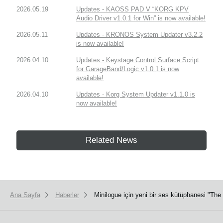
2026.05.19
Updates - KAOSS PAD V “KORG KPV
Audio Driver v1.0.1 for Win” is now available!
2026.05.11
Updates - KRONOS System Updater v3.2.2
is now available!
2026.04.10
Updates - Keystage Control Surface Script
for GarageBand/Logic v1.0.1 is now
available!
2026.04.10
Updates - Korg System Updater v1.1.0 is
now available!
Related News
Ana Sayfa
Haberler
Minilogue için yeni bir ses kütüphanesi "Th