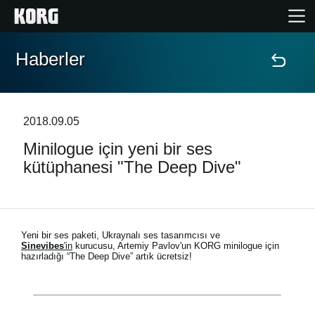
Haberler
Ana Sayfa
Ürünler
2018.09.05
Minilogue için yeni bir ses
Özellikler
kütüphanesi "The Deep Dive"
Etkinlikler
Destek
Yeni bir ses paketi, Ukraynalı ses tasarımcısı ve
Sinevibes
'in
kurucusu, Artemiy Pavlov'un KORG minilogue için
hazırladığı “The Deep Dive” artık ücretsiz!
Mağaza Bulucu