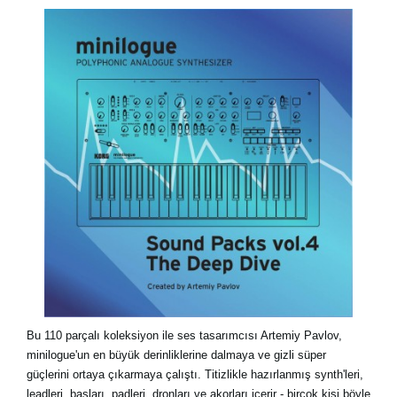
Haberler
Konum
Sosyal Medya
KORG Hakkında
Bu 110 parçalı koleksiyon ile ses tasarımcısı Artemiy Pavlov,
minilogue'un en büyük derinliklerine dalmaya ve gizli süper
güçlerini ortaya çıkarmaya çalıştı. Titizlikle hazırlanmış synth'leri,
leadleri, basları, padleri, dronları ve akorları içerir - birçok kişi böyle