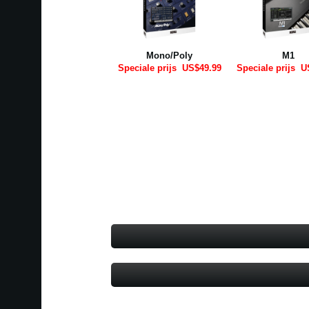
Mono/Poly
M1
Speciale prijs
US$49.99
Speciale prijs
US