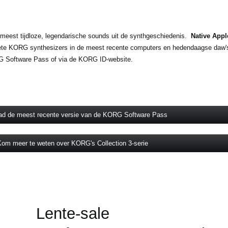
 meest tijdloze, legendarische sounds uit de synthgeschiedenis.
Native Appl
riete KORG synthesizers in de meest recente computers en hedendaagse daw'
RG Software Pass of via de KORG ID-website.
ad de meest recente versie van de KORG Software Pass
om meer te weten over KORG's Collection 3-serie
Lente-sale