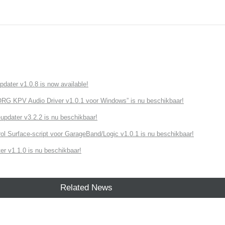
ater v1.0.8 is now available!
G KPV Audio Driver v1.0.1 voor Windows” is nu beschikbaar!
dater v3.2.2 is nu beschikbaar!
ol Surface-script voor GarageBand/Logic v1.0.1 is nu beschikbaar!
r v1.1.0 is nu beschikbaar!
Related News