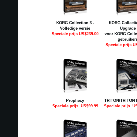
KORG Collection 3 -
KORG Collectio
Volledige versie
Upgrade
Speciale prijs US$239.00
voor KORG Collec
gebruiker
Speciale prijs U
Prophecy
TRITON/TRITON 
Speciale prijs
US$99.99
Speciale prijs
US