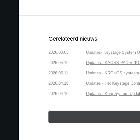
Gerelateerd nieuws
2026.08.03
Updates- Keystage System Upd
2026.05.19
Updates - KAOSS PAD V “KOR
2026.05.11
Updates - KRONOS systeem-up
2026.04.10
Updates - Het Keystage Contr
2026.04.10
Updates - Korg System Update