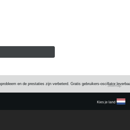
bleem en de prestaties zijn verbeterd. Gratis gebruikers-oscillator leverbaar
Sitemap
Kies je land