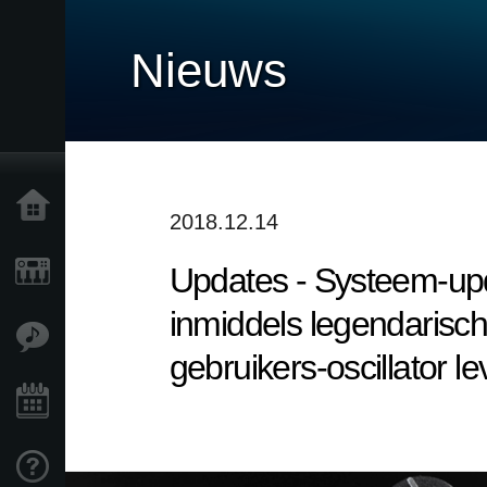
Nieuws
Home
2018.12.14
Updates - Systeem-upda
Producten
inmiddels legendarisch
Features
gebruikers-oscillator l
Evenementen
Ondersteuning