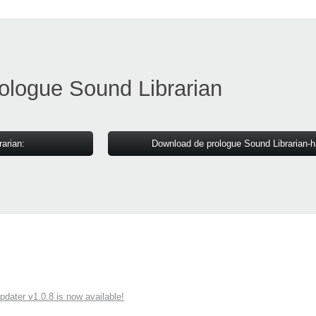
ologue Sound Librarian
arian:
Download de prologue Sound Librarian-h
ater v1.0.8 is now available!