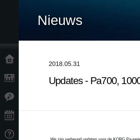
Nieuws
Home
2018.05.31
Updates - Pa700, 100
Producten
Features
Evenementen
Ondersteuning
We zijn verheugd updates voor de KORG Pa-serie 