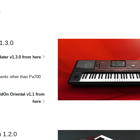
.
1.3.0
ter v1.3.0 from here
uments other than Pa700
dOn Oriental v1.1 from
here
 1.2.0