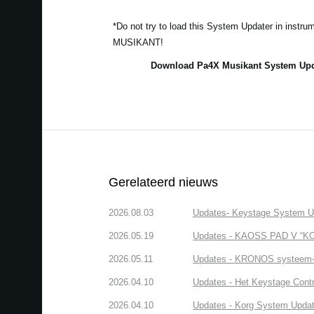
*Do not try to load this System Updater in instr
MUSIKANT!
Download Pa4X Musikant System Upda
Gerelateerd nieuws
2026.08.03
Updates- Keystage System Upd
2026.05.19
Updates - KAOSS PAD V “KOR
2026.05.11
Updates - KRONOS systeem-up
2026.04.10
Updates - Het Keystage Contr
2026.04.10
Updates - Korg System Update