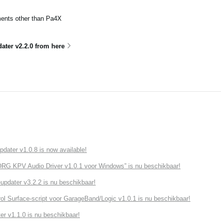
uments other than Pa4X
ter v2.2.0 from here
ater v1.0.8 is now available!
G KPV Audio Driver v1.0.1 voor Windows” is nu beschikbaar!
dater v3.2.2 is nu beschikbaar!
ol Surface-script voor GarageBand/Logic v1.0.1 is nu beschikbaar!
r v1.1.0 is nu beschikbaar!