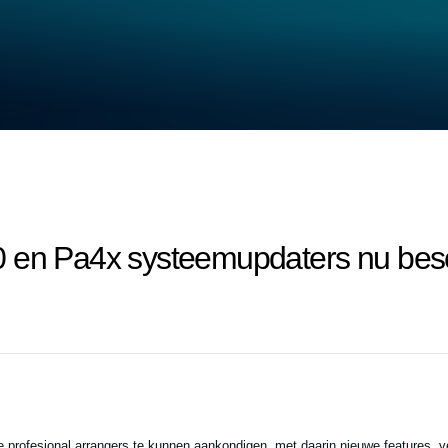
0 en Pa4x systeemupdaters nu bes
profesional arrangers te kunnen aankondigen, met daarin nieuwe features, ve