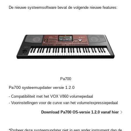
De nieuwe systeemsoftware bevat de volgende nieuwe features:
Social Media
Over KORG
Pa700
Pa700 systeemupdater versie 1.2.0
- Compatibiliteit met het VOX V860 volumepedaal
- Voorinstellingen voor de curve van het volume/expressiepedaal
Download Pa700 OS-versie 1.2.0 vanaf hier
*Probeer deze systeemupdater niet in een ander instrument dan de