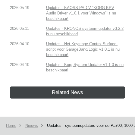
2026.05.19
Updates - KAOSS PAD V “KORG KPV
Audio Driver v1.0.1 voor Windows” is nu
beschikbaar!
2026.05.11
Updates - KRONOS systeem-updater v3.2.2
is nu beschikbaar!
2026.04.10
Updates - Het Keystage Control Surface-
script voor GarageBand/Logic v1.0.1 is nu
beschikbaar!
2026.04.10
Updates - Korg System Updater v1.1.0 is nu
beschikbaar!
Related News
Home
Nieuws
Updates - systeemupdaters voor de Pa700, 1000 a