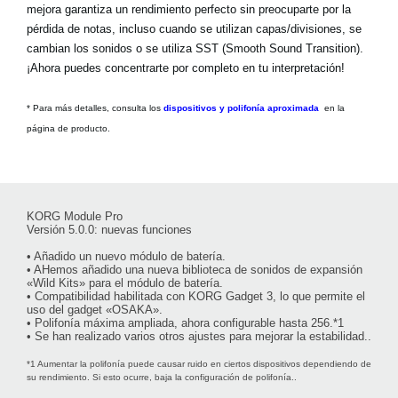
mejora garantiza un rendimiento perfecto sin preocuparte por la
pérdida de notas, incluso cuando se utilizan capas/divisiones, se
cambian los sonidos o se utiliza SST (Smooth Sound Transition).
¡Ahora puedes concentrarte por completo en tu interpretación!
* Para más detalles, consulta los
dispositivos y polifonía aproximada
en la
página de producto.
KORG Module Pro
Versión 5.0.0: nuevas funciones
• Añadido un nuevo módulo de batería.
• AHemos añadido una nueva biblioteca de sonidos de expansión
«Wild Kits» para el módulo de batería.
• Compatibilidad habilitada con KORG Gadget 3, lo que permite el
uso del gadget «OSAKA».
• Polifonía máxima ampliada, ahora configurable hasta 256.*1
• Se han realizado varios otros ajustes para mejorar la estabilidad..
*1 Aumentar la polifonía puede causar ruido en ciertos dispositivos dependiendo de
su rendimiento. Si esto ocurre, baja la configuración de polifonía..