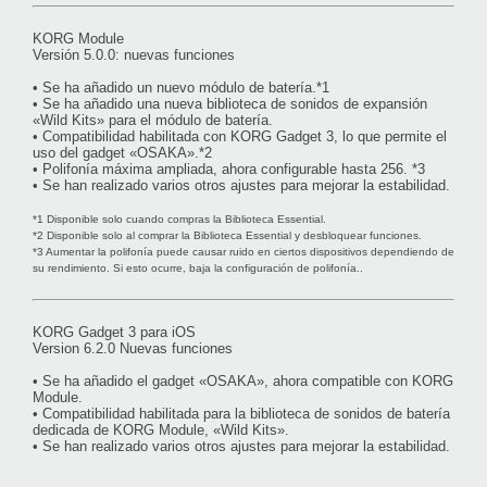
KORG Module
Versión 5.0.0: nuevas funciones
• Se ha añadido un nuevo módulo de batería.*1
• Se ha añadido una nueva biblioteca de sonidos de expansión
«Wild Kits» para el módulo de batería.
• Compatibilidad habilitada con KORG Gadget 3, lo que permite el
uso del gadget «OSAKA».*2
• Polifonía máxima ampliada, ahora configurable hasta 256. *3
• Se han realizado varios otros ajustes para mejorar la estabilidad.
*1 Disponible solo cuando compras la Biblioteca Essential.
*2 Disponible solo al comprar la Biblioteca Essential y desbloquear funciones.
*3 Aumentar la polifonía puede causar ruido en ciertos dispositivos dependiendo de
su rendimiento. Si esto ocurre, baja la configuración de polifonía..
KORG Gadget 3 para iOS
Version 6.2.0 Nuevas funciones
• Se ha añadido el gadget «OSAKA», ahora compatible con KORG
Module.
• Compatibilidad habilitada para la biblioteca de sonidos de batería
dedicada de KORG Module, «Wild Kits».
• Se han realizado varios otros ajustes para mejorar la estabilidad.