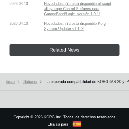
2026.04.10
Novedades: ¡Ya está disponible el script
«Keystage Control Surface» para
GarageBand/Logic, versión 1.0.1!
2026.04.10
Novedades: ¡Ya está disponible Korg
System Updater v1.1.0!
Related News
Inicio
Noticias
La esperada compatibilidad de KORG iMS-20 y iPoly
Copyright
©
2026 KORG Inc. Todos los derechos reservados
Elija su país