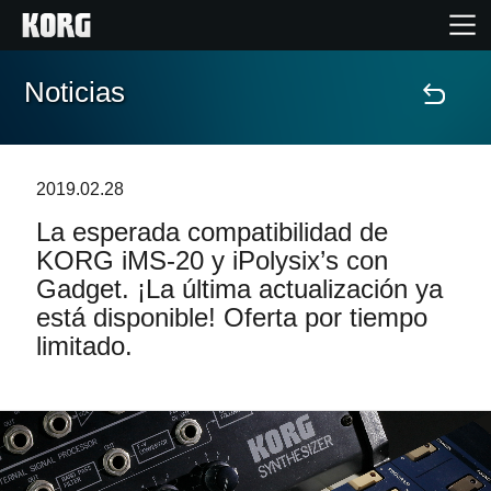
Noticias
Inicio
Productos
2019.02.28
La esperada compatibilidad de
Características
KORG iMS-20 y iPolysix’s con
Gadget. ¡La última actualización ya
Eventos
está disponible! Oferta por tiempo
limitado.
Soporte
Localizador de Tiendas