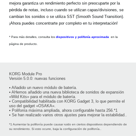
mejora garantiza un rendimiento perfecto sin preocuparte por la
pérdida de notas, incluso cuando se utilizan capas/divisiones, se
cambian los sonidos o se utiliza SST (Smooth Sound Transition).
¡Ahora puedes concentrarte por completo en tu interpretación!
* Para más detalles, consulta los
dispositivos y polifonía aproximada
en la
página de producto.
KORG Module Pro
Versión 5.0.0: nuevas funciones
• Añadido un nuevo módulo de batería.
• AHemos añadido una nueva biblioteca de sonidos de expansión
«Wild Kits» para el módulo de batería.
• Compatibilidad habilitada con KORG Gadget 3, lo que permite el
uso del gadget «OSAKA».
• Polifonía máxima ampliada, ahora configurable hasta 256.*1
• Se han realizado varios otros ajustes para mejorar la estabilidad..
*1 Aumentar la polifonía puede causar ruido en ciertos dispositivos dependiendo de
su rendimiento. Si esto ocurre, baja la configuración de polifonía..