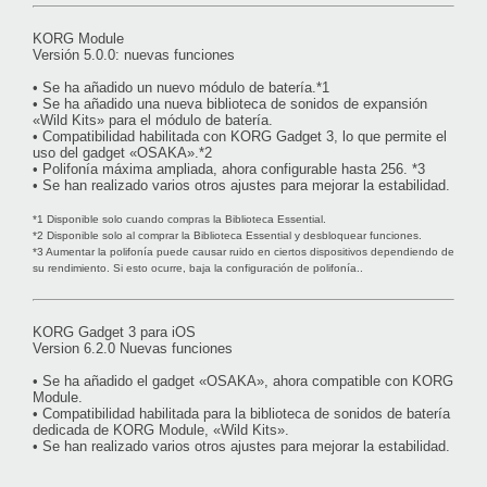
KORG Module
Versión 5.0.0: nuevas funciones
• Se ha añadido un nuevo módulo de batería.*1
• Se ha añadido una nueva biblioteca de sonidos de expansión
«Wild Kits» para el módulo de batería.
• Compatibilidad habilitada con KORG Gadget 3, lo que permite el
uso del gadget «OSAKA».*2
• Polifonía máxima ampliada, ahora configurable hasta 256. *3
• Se han realizado varios otros ajustes para mejorar la estabilidad.
*1 Disponible solo cuando compras la Biblioteca Essential.
*2 Disponible solo al comprar la Biblioteca Essential y desbloquear funciones.
*3 Aumentar la polifonía puede causar ruido en ciertos dispositivos dependiendo de
su rendimiento. Si esto ocurre, baja la configuración de polifonía..
KORG Gadget 3 para iOS
Version 6.2.0 Nuevas funciones
• Se ha añadido el gadget «OSAKA», ahora compatible con KORG
Module.
• Compatibilidad habilitada para la biblioteca de sonidos de batería
dedicada de KORG Module, «Wild Kits».
• Se han realizado varios otros ajustes para mejorar la estabilidad.