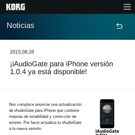
Noticias
Inicio
Productos
2015.08.28
¡iAudioGate para iPhone versión
Características
1.0.4 ya está disponible!
Eventos
Soporte
Nos complace anunciar una actualización
de iAudioGate para iPhone que contiene
Localizador de Tiendas
mejoras de estabilidad y corrección de
errores. Por favor actualiza tu iAudioGate
a la nueva versión.