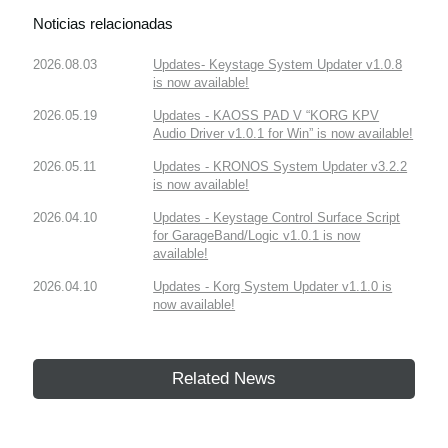
Noticias relacionadas
2026.08.03
Updates- Keystage System Updater v1.0.8
is now available!
2026.05.19
Updates - KAOSS PAD V “KORG KPV
Audio Driver v1.0.1 for Win” is now available!
2026.05.11
Updates - KRONOS System Updater v3.2.2
is now available!
2026.04.10
Updates - Keystage Control Surface Script
for GarageBand/Logic v1.0.1 is now
available!
2026.04.10
Updates - Korg System Updater v1.1.0 is
now available!
Related News