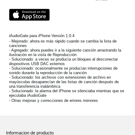
Noticias
Ubicación
Redes Sociales
iAudioGate para iPhone Versión 1.0.4
- Mejorado: ahora es más rápido cuando se cambia la lista de
canciones
Acerca de KORG
- Agregado: ahora puedes ir a la siguiente canción arrastrando la
ilustración en la vista de Reproducción
- Solucionado: a veces se producía un bloqueo al desconectar
dispositivos USB DAC externos
- Solucionado: ocasionalmente se producían interrupciones de
sonido durante la reproducción de la canción
- Solucionado: los archivos con extensiones de archivo en
mayúsculas desaparecían de las listas de canción después de
una transferencia inalámbrica
- Solucionado: la alarma del iPhone se silenciaba mientras que se
ejecutaba iAudioGate
- Otras mejoras y correcciones de errores menores
Informacion de producto