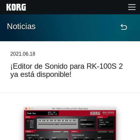
Noticias
Inicio
Productos
2021.06.18
¡Editor de Sonido para RK-100S 2
Características
ya está disponible!
Eventos
Soporte
Localizador de Tiendas