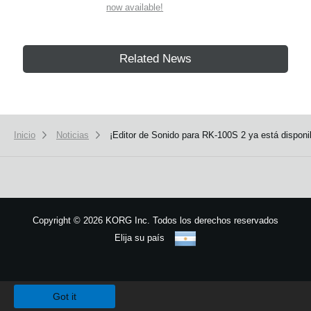
now available!
Related News
Inicio
Noticias
¡Editor de Sonido para RK-100S 2 ya está disponi
Copyright
©
2026 KORG Inc. Todos los derechos reservados
Elija su país
Mapa del sitio
We use cookies to give you the best experience on this website.
Learn m
Got it