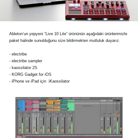
Haberler
Konum
Sosyal Medya
Ableton’un yepyeni “Live 10 Lite” ürününün aşağıdaki ürünlerimizle
paket halinde sunulduğunu size bildirmekten mutluluk duyarız.
KORG Hakkında
- electribe
- electribe sampler
- kaossilator 2S
- KORG Gadget for iOS
- iPhone ve iPad için
iKaossilator