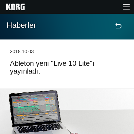
Haberler
Ana Sayfa
Ürünler
2018.10.03
Ableton yeni "Live 10 Lite"ı
Özellikler
yayınladı.
Etkinlikler
Destek
Mağaza Bulucu