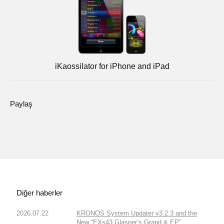
iKaossilator for iPhone and iPad
Paylaş
Diğer haberler
2026.07.22
KRONOS System Updater v3.2.3 and the
New “EXs43 Glasper’s Grand & EP”