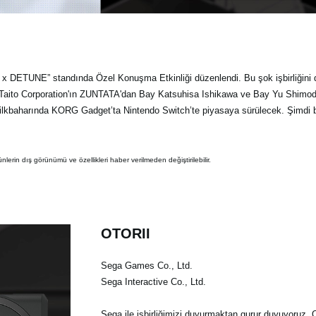
 DETUNE” standında Özel Konuşma Etkinliği düzenlendi. Bu şok işbirliğini
 Taito Corporation'ın ZUNTATA'dan Bay Katsuhisa Ishikawa ve Bay Yu Shimod
ilkbaharında KORG Gadget’ta Nintendo Switch’te piyasaya sürülecek. Şimdi bu
lerin dış görünümü ve özellikleri haber verilmeden değiştirilebilir.
OTORII
Sega Games Co., Ltd.
Sega Interactive Co., Ltd.
Sega ile işbirliğimizi duyurmaktan gurur duyuyoruz. 