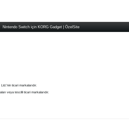
Nintendo Switch için KORG Gadget | ÖzelSite
td.'nin ticari markalarıdır.
ları veya tescilli ticari markalarıdır.