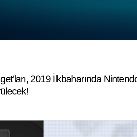
et'ları, 2019 İlkbaharında Ninten
ülecek!