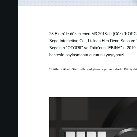
28 Ekim'de düzenlenen M3-2018'de (Güz) “KORG x
Sega Interactive Co., Ltd'den Hiro Deno Sano ve
Sega’nın "OTORII" ve Taito’nun "EBINA" ı, 2019 
herkesle paylaşmanın gururunu yaşıyoruz!
* Lütfen dikkat: Görüntüler geliştirme aşamasındadır. Bitmiş ürün