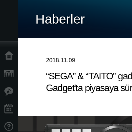
Haberler
Ana Sayfa
2018.11.09
“SEGA” & “TAITO” gadg
Ürünler
Gadget'ta piyasaya sür
Özellikler
Etkinlikler
Destek