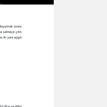
 duyurmak üzere,
a sahneye çıktı.
 iki yeni aygıtı
Out Run ve After