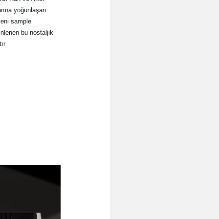
arına yoğunlaşan
 yeni sample
inlenen bu nostaljik
tır