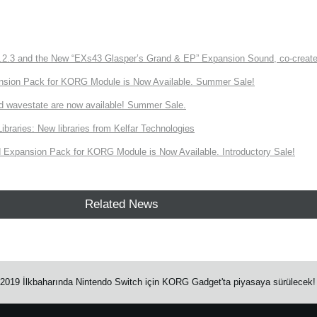
3 and the New “EXs43 Glasper’s Grand & EP” Expansion Sound, co-created w
nsion Pack for KORG Module is Now Available. Summer Sale!
d wavestate are now available! Summer Sale.
ries: New libraries from Kelfar Technologies
Expansion Pack for KORG Module is Now Available. Introductory Sale!
Related News
 2019 İlkbaharında Nintendo Switch için KORG Gadget'ta piyasaya sürülecek!