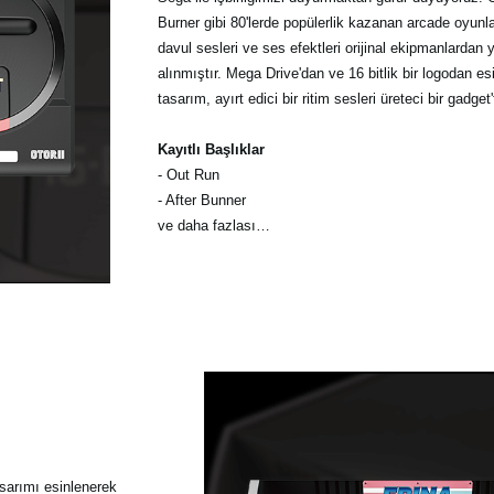
Burner gibi 80'lerde popülerlik kazanan arcade oyunl
davul sesleri ve ses efektleri orijinal ekipmanlardan
alınmıştır. Mega Drive'dan ve 16 bitlik bir logodan es
tasarım, ayırt edici bir ritim sesleri üreteci bir gadget'
Kayıtlı Başlıklar
- Out Run
- After Bunner
ve daha fazlası…
asarımı esinlenerek