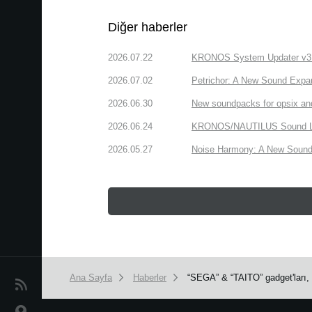
Diğer haberler
2026.07.22
KRONOS System Updater v3.2.
2026.07.02
Petrichor: A New Sound Expa
2026.06.30
New soundpacks for opsix an
2026.06.24
KRONOS/NAUTILUS Sound Libra
2026.05.27
Noise Harmony: A New Sound 
Ana Sayfa
Haberler
“SEGA” & “TAITO” gadget'ları,
Haberler