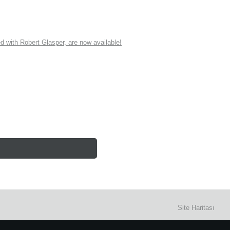
ith Robert Glasper, are now available!
Site Haritası