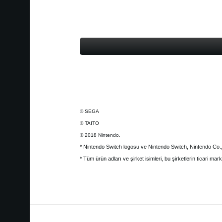
© SEGA
© TAITO
© 2018 Nintendo.
* Nintendo Switch logosu ve Nintendo Switch, Nintendo Co., L
* Tüm ürün adları ve şirket isimleri, bu şirketlerin ticari marka