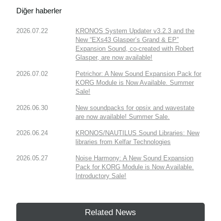
Diğer haberler
2026.07.22
KRONOS System Updater v3.2.3 and the
New “EXs43 Glasper’s Grand & EP”
Expansion Sound, co-created with Robert
Glasper, are now available!
2026.07.02
Petrichor: A New Sound Expansion Pack for
KORG Module is Now Available. Summer
Sale!
2026.06.30
New soundpacks for opsix and wavestate
are now available! Summer Sale.
2026.06.24
KRONOS/NAUTILUS Sound Libraries: New
libraries from Kelfar Technologies
2026.05.27
Noise Harmony: A New Sound Expansion
Pack for KORG Module is Now Available.
Introductory Sale!
Related News