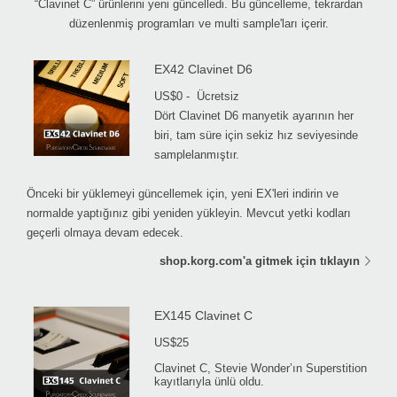
“Clavinet C” ürünlerini yeni güncelledi. Bu güncelleme, tekrardan
düzenlenmiş programları ve multi sample'ları içerir.
EX42 Clavinet D6
US$0 -
Ücretsiz
Dört Clavinet D6 manyetik ayarının her
biri, tam süre için sekiz hız seviyesinde
samplelanmıştır.
Önceki bir yüklemeyi güncellemek için, yeni EX'leri indirin ve
normalde yaptığınız gibi yeniden yükleyin. Mevcut yetki kodları
geçerli olmaya devam edecek.
shop.korg.com'a gitmek için tıklayın
EX145 Clavinet C
US$25
Clavinet C, Stevie Wonder’ın Superstition
kayıtlarıyla ünlü oldu.