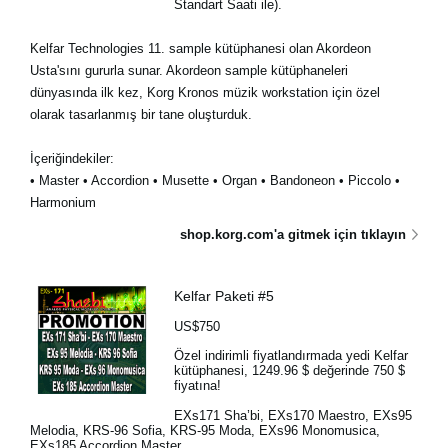
Standart Saati ile).
Kelfar Technologies 11. sample kütüphanesi olan Akordeon
Usta'sını gururla sunar. Akordeon sample kütüphaneleri
dünyasında ilk kez, Korg Kronos müzik workstation için özel
olarak tasarlanmış bir tane oluşturduk.
İçeriğindekiler:
• Master • Accordion • Musette • Organ • Bandoneon • Piccolo •
Harmonium
shop.korg.com'a gitmek için tıklayın
Kelfar Paketi #5
US$750
Özel indirimli fiyatlandırmada yedi Kelfar
kütüphanesi, 1249.96 $ değerinde 750 $
fiyatına!
EXs171 Sha’bi, EXs170 Maestro, EXs95
Melodia, KRS-96 Sofia, KRS-95 Moda, EXs96 Monomusica,
EXs185 Accordion Master