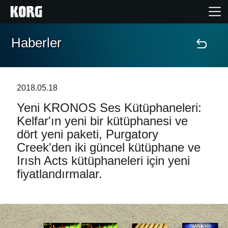
Haberler
Ana Sayfa
Ürünler
2018.05.18
Yeni KRONOS Ses Kütüphaneleri:
Özellikler
Kelfar'ın yeni bir kütüphanesi ve
dört yeni paketi, Purgatory
Etkinlikler
Creek'den iki güncel kütüphane ve
Irısh Acts kütüphaneleri için yeni
Destek
fiyatlandırmalar.
Mağaza Bulucu