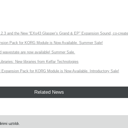
3 and the New “EXs43 Glasper’s Grand & EP” Expansion Sound, co-created w
nsion Pack for KORG Module is Now Available. Summer Sale!
d wavestate are now available! Summer Sale.
ries: New libraries from Kelfar Technologies
Expansion Pack for KORG Module is Now Available. Introductory Sale!
Related News
rimi uztıldı.