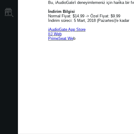
Bu, iAudioGate'i deneyimlemeniz için harika bir fı
İndirim Bilgisi
Mağaza Bulucu
Normal Fiyat: $14.99 -> Özel Fiyat: $9.99
İndirim süreci: 5 Mart, 2018 (Pazartesi)'e kadar
iAudioGate App Store
IIJ Web
PrimeSeat We
b