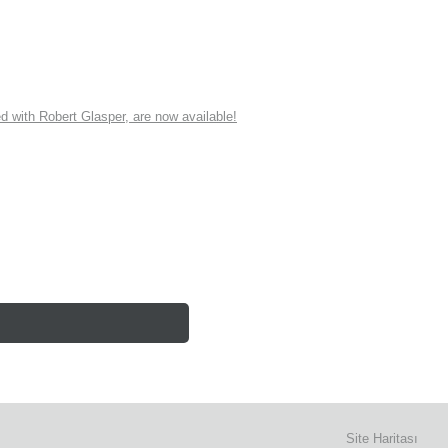
ith Robert Glasper, are now available!
Site Haritası