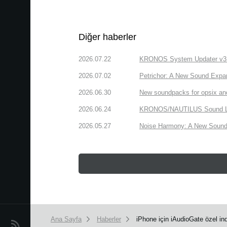
Diğer haberler
2026.07.22
KRONOS System Updater v3.2.
2026.07.02
Petrichor: A New Sound Expa
2026.06.30
New soundpacks for opsix an
2026.06.24
KRONOS/NAUTILUS Sound Libra
2026.05.27
Noise Harmony: A New Sound 
Ana Sayfa
Haberler
iPhone için iAudioGate özel indi
Haberler