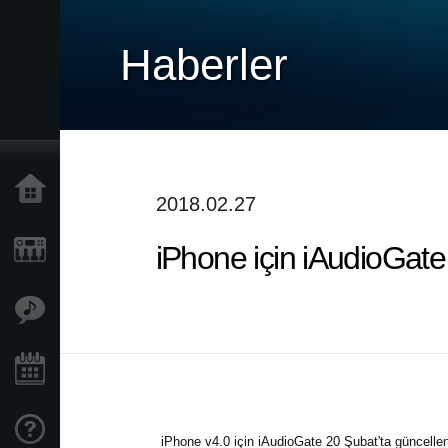
Haberler
Ana Sayfa
2018.02.27
iPhone için iAudioGate ö
Ürünler
Özellikler
Etkinlikler
Destek
iPhone v4.0 için iAudioGate 20 Şubat'ta güncellend