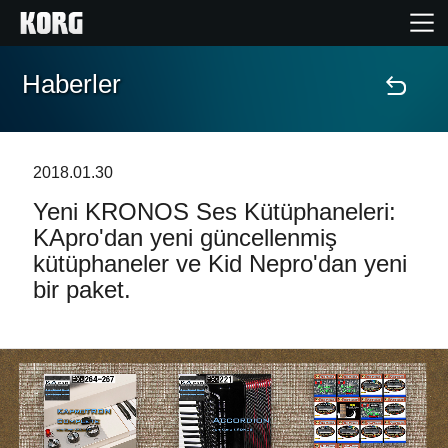
Haberler
Ana Sayfa
Ürünler
2018.01.30
Yeni KRONOS Ses Kütüphaneleri:
Özellikler
KApro'dan yeni güncellenmiş
kütüphaneler ve Kid Nepro'dan yeni
Etkinlikler
bir paket.
Destek
Mağaza Bulucu