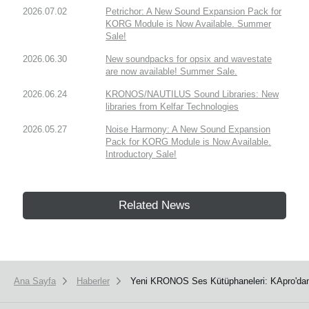
2026.07.02
Petrichor: A New Sound Expansion Pack for
KORG Module is Now Available. Summer
Sale!
2026.06.30
New soundpacks for opsix and wavestate
are now available! Summer Sale.
2026.06.24
KRONOS/NAUTILUS Sound Libraries: New
libraries from Kelfar Technologies
2026.05.27
Noise Harmony: A New Sound Expansion
Pack for KORG Module is Now Available.
Introductory Sale!
Related News
Ana Sayfa
Haberler
Yeni KRONOS Ses Kütüphaneleri: KApro'dan y