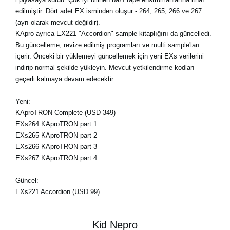
edilmiştir. Dört adet EX isminden oluşur - 264, 265, 266 ve 267
(ayrı olarak mevcut değildir).
KApro ayrıca EX221 "Accordion" sample kitaplığını da güncelledi.
Bu güncelleme, revize edilmiş programları ve multi sample'ları
içerir. Önceki bir yüklemeyi güncellemek için yeni EXs verilerini
indirip normal şekilde yükleyin. Mevcut yetkilendirme kodları
geçerli kalmaya devam edecektir.
Yeni:
KAproTRON Complete (USD 349)
EXs264 KAproTRON part 1
EXs265 KAproTRON part 2
EXs266 KAproTRON part 3
EXs267 KAproTRON part 4
Güncel:
EXs221 Accordion (USD 99)
Kid Nepro