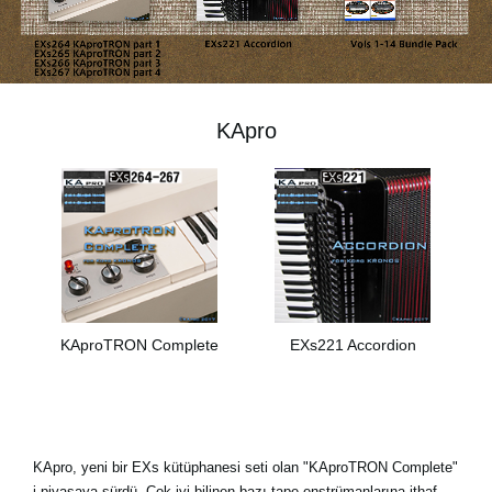
Haberler
Konum
Sosyal Medya
KApro
KORG Hakkında
KAproTRON Complete
EXs221 Accordion
KApro, yeni bir EXs kütüphanesi seti olan "KAproTRON Complete"
i piyasaya sürdü. Çok iyi bilinen bazı tape enstrümanlarına ithaf