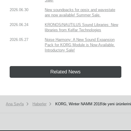
Sale!
2026.06.30
New soundpacks for opsix and wavestate
are now available! Summer Sale.
2026.06.24
KRONOS/NAUTILUS Sound Libraries: New
libraries from Kelfar Technologies
2026.05.27
Noise Harmony: A New Sound Expansion
Pack for KORG Module is Now Available.
Introductory Sale!
Related News
Ana Sayfa
Haberler
KORG, Winter NAMM 2018'de yeni ürünlerini