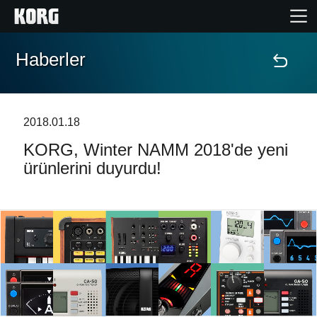
Haberler
Ana Sayfa
Ürünler
2018.01.18
KORG, Winter NAMM 2018'de yeni
Özellikler
ürünlerini duyurdu!
Etkinlikler
Destek
Mağaza Bulucu