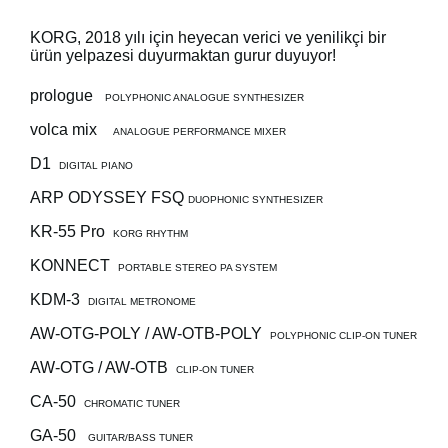
Haberler
KORG, 2018 yılı için heyecan verici ve yenilikçi bir
Konum
ürün yelpazesi duyurmaktan gurur duyuyor!
Sosyal Medya
prologue
POLYPHONIC ANALOGUE SYNTHESIZER
volca mix
ANALOGUE PERFORMANCE MIXER
KORG Hakkında
D1
DIGITAL PIANO
ARP ODYSSEY FSQ
DUOPHONIC SYNTHESIZER
KR-55 Pro
KORG RHYTHM
KONNECT
PORTABLE STEREO PA SYSTEM
KDM-3
DIGITAL METRONOME
AW-OTG-POLY / AW-OTB-POLY
POLYPHONIC CLIP-ON TUNER
AW-OTG / AW-OTB
CLIP-ON TUNER
CA-50
CHROMATIC TUNER
GA-50
GUITAR/BASS TUNER