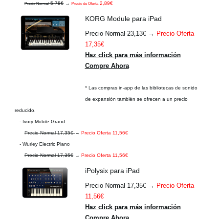
5,78€
→
2,89€
Precio Normal
Precio de Oferta
KORG Module para iPad
Precio Normal 23,13€
→
Precio Oferta
17,35€
Haz click para más información
Compre Ahora
* Las compras in-app de las bibliotecas de sonido
de expansión también se ofrecen a un precio
reducido.
- Ivory Mobile Grand
Precio Normal 17,35€
→
Precio Oferta 11,56€
- Wurley Electric Piano
Precio Normal 17,35€
→
Precio Oferta 11,56€
iPolysix para iPad
Precio Normal 17,35€
→
Precio Oferta
11,56€
Haz click para más información
Compre Ahora