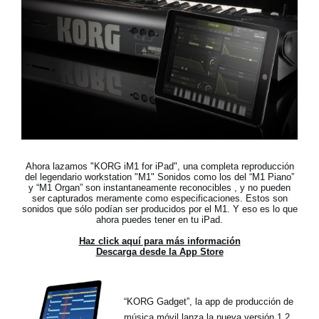
Noticias
Ubicación
Redes Sociales
Acerca de KORG
Ahora lazamos "KORG iM1 for iPad",
una completa reproducción
del legendario workstation "M1"
Sonidos como los del “M1 Piano”
y “M1 Organ” son instantaneamente reconocibles , y no pueden
ser capturados meramente como especificaciones. Estos son
sonidos que sólo podían ser producidos por el M1. Y eso es lo que
ahora puedes tener en tu iPad.
Haz click aquí para más información
Descarga desde la App Store
“KORG Gadget”, la app de producción de
música móvil lanza la nueva versión 1.2,