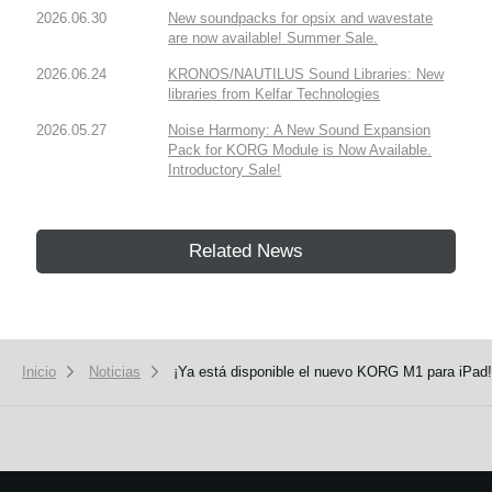
2026.06.30
New soundpacks for opsix and wavestate
are now available! Summer Sale.
2026.06.24
KRONOS/NAUTILUS Sound Libraries: New
libraries from Kelfar Technologies
2026.05.27
Noise Harmony: A New Sound Expansion
Pack for KORG Module is Now Available.
Introductory Sale!
Related News
Inicio
Noticias
¡Ya está disponible el nuevo KORG M1 para iPad