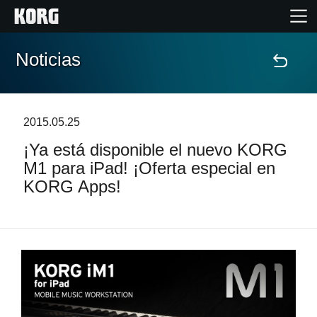
Noticias
Inicio
Productos
2015.05.25
¡Ya está disponible el nuevo KORG
Características
M1 para iPad! ¡Oferta especial en
KORG Apps!
Eventos
Soporte
Localizador de Tiendas