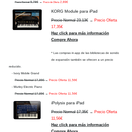
5,78€
→
2,89€
Precio Normal
Precio de Oferta
KORG Module para iPad
Precio Normal 23,13€
→
Precio Oferta
17,35€
Haz click para más información
Compre Ahora
* Las compras in-app de las bibliotecas de sonido
de expansión también se ofrecen a un precio
reducido.
- Ivory Mobile Grand
Precio Normal 17,35€
→
Precio Oferta 11,56€
- Wurley Electric Piano
Precio Normal 17,35€
→
Precio Oferta 11,56€
iPolysix para iPad
Precio Normal 17,35€
→
Precio Oferta
11,56€
Haz click para más información
Compre Ahora