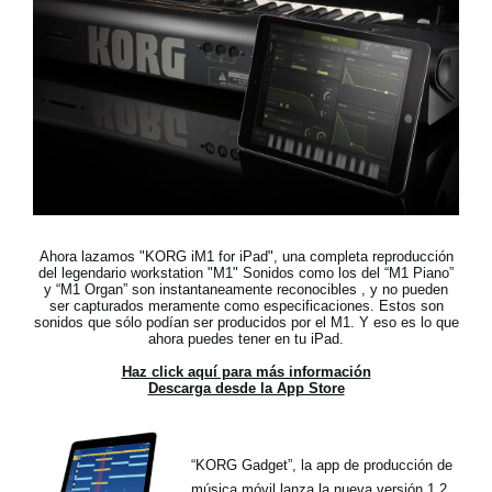
Noticias
Ubicación
Redes Sociales
Acerca de KORG
Ahora lazamos "KORG iM1 for iPad",
una completa reproducción
del legendario workstation "M1"
Sonidos como los del “M1 Piano”
y “M1 Organ” son instantaneamente reconocibles , y no pueden
ser capturados meramente como especificaciones. Estos son
sonidos que sólo podían ser producidos por el M1. Y eso es lo que
ahora puedes tener en tu iPad.
Haz click aquí para más información
Descarga desde la App Store
“KORG Gadget”, la app de producción de
música móvil lanza la nueva versión 1.2,