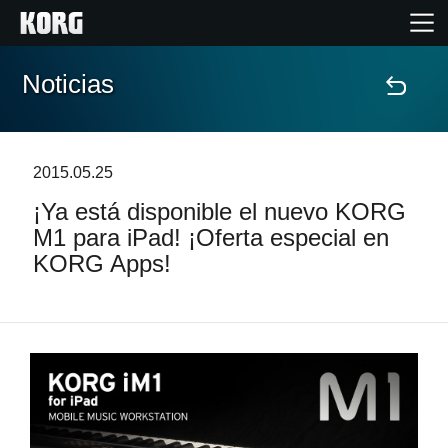
Noticias
Inicio
Productos
2015.05.25
¡Ya está disponible el nuevo KORG
Características
M1 para iPad! ¡Oferta especial en
KORG Apps!
Eventos
Soporte
Localizador de Tiendas