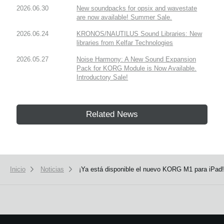
2026.06.30
New soundpacks for opsix and wavestate
are now available! Summer Sale.
2026.06.24
KRONOS/NAUTILUS Sound Libraries: New
libraries from Kelfar Technologies
2026.05.27
Noise Harmony: A New Sound Expansion
Pack for KORG Module is Now Available.
Introductory Sale!
Related News
Inicio
Noticias
¡Ya está disponible el nuevo KORG M1 para iPad