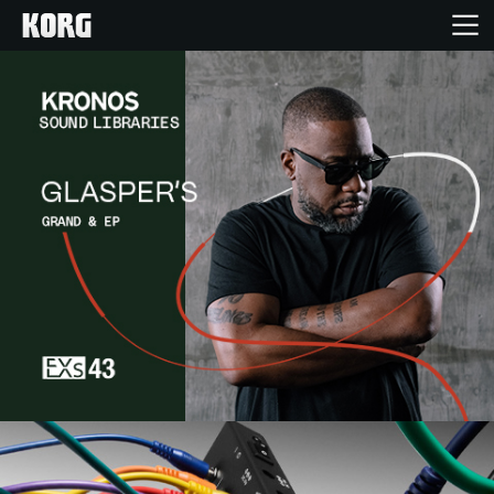
Inicio
Productos
Características
Eventos
Soporte
Localizador de Tiendas