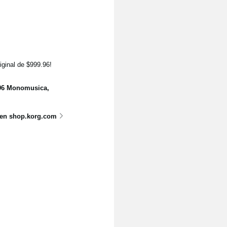
riginal de $999.96!
s96 Monomusica,
 en shop.korg.com