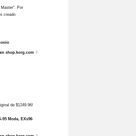
 Master". Por
os creado
monio
 en shop.korg.com
riginal de $1249.96!
S-95 Moda, EXs96
 en shop.korg.com