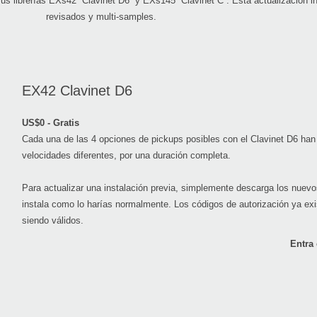
s librerías EXs42 “Clavinet D6” y EXs145 “Clavinet C”. Esta actualización 
revisados y multi-samples.
EX42 Clavinet D6
US$0 - Gratis
Cada una de las 4 opciones de pickups posibles con el Clavinet D6 ha
velocidades diferentes, por una duración completa.
Para actualizar una instalación previa, simplemente descarga los nuevo
instala como lo harías normalmente. Los códigos de autorización ya exi
siendo válidos.
Entra