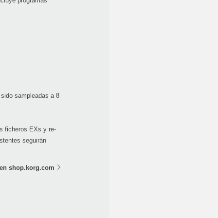
incluye programas
n sido sampleadas a 8
s ficheros EXs y re-
stentes seguirán
 en shop.korg.com