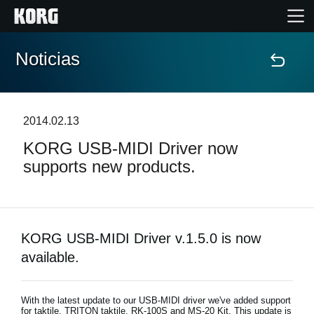
Noticias
Inicio
Productos
2014.02.13
KORG USB-MIDI Driver now
Características
supports new products.
Eventos
Soporte
KORG USB-MIDI Driver v.1.5.0 is now
available.
Localizador de Tiendas
With the latest update to our USB-MIDI driver we've added support
for taktile, TRITON taktile, RK-100S and MS-20 Kit. This update is