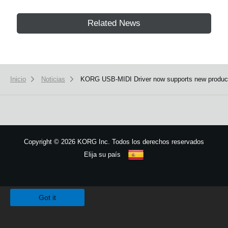
Related News
Inicio
Noticias
KORG USB-MIDI Driver now supports new produc
Copyright
©
2026 KORG Inc. Todos los derechos reservados
Elija su país
Mapa del sitio
We use cookies to give you the best experience on this website.
Learn m
Got it