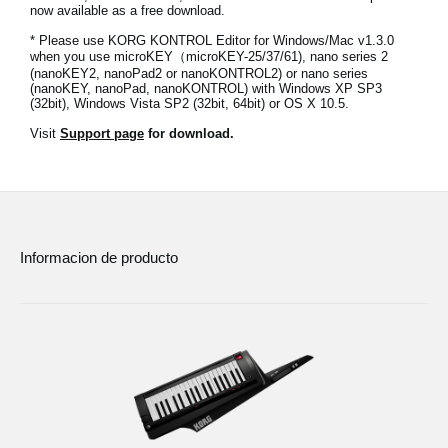
now available as a free download.
Noticias
* Please use KORG KONTROL Editor for Windows/Mac v1.3.0
Ubicación
when you use microKEY（microKEY-25/37/61), nano series 2
(nanoKEY2, nanoPad2 or nanoKONTROL2) or nano series
(nanoKEY, nanoPad, nanoKONTROL) with Windows XP SP3
Redes Sociales
(32bit), Windows Vista SP2 (32bit, 64bit) or OS X 10.5.
Visit
Support page
for download.
Acerca de KORG
Informacion de producto