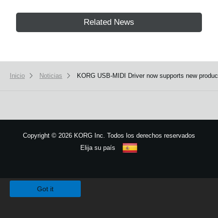
Related News
Inicio
Noticias
KORG USB-MIDI Driver now supports new produc
Copyright
©
2026 KORG Inc. Todos los derechos reservados
Elija su país
Mapa del sitio
We use cookies to give you the best experience on this website.
Learn m
Got it