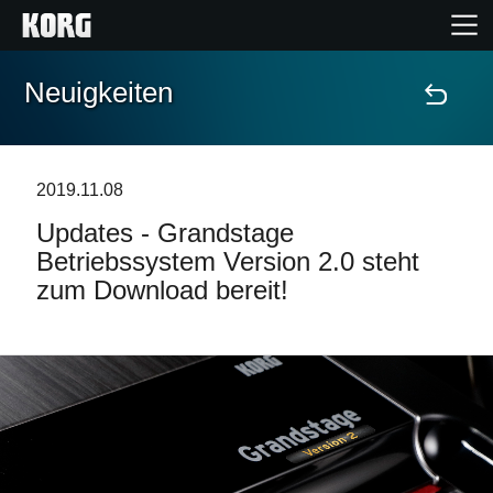
Neuigkeiten
Home
Produkte
2019.11.08
Updates - Grandstage
Extras
Betriebssystem Version 2.0 steht
zum Download bereit!
Events
Support
Händlersuche
Shop