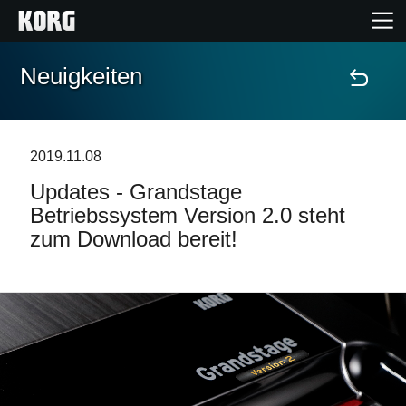
Neuigkeiten
Home
Produkte
2019.11.08
Updates - Grandstage
Extras
Betriebssystem Version 2.0 steht
zum Download bereit!
Events
Support
Händlersuche
Shop