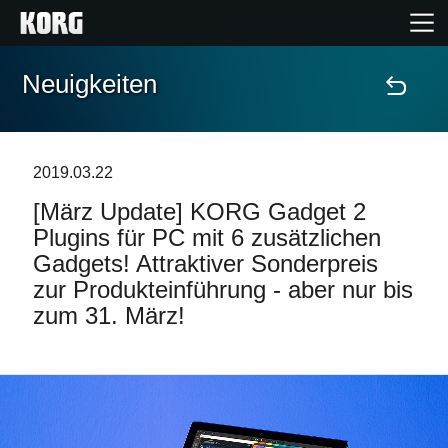
Neuigkeiten
Home
Produkte
2019.03.22
[März Update] KORG Gadget 2
Extras
Plugins für PC mit 6 zusätzlichen
Gadgets! Attraktiver Sonderpreis
Events
zur Produkteinführung - aber nur bis
zum 31. März!
Support
Händlersuche
Shop