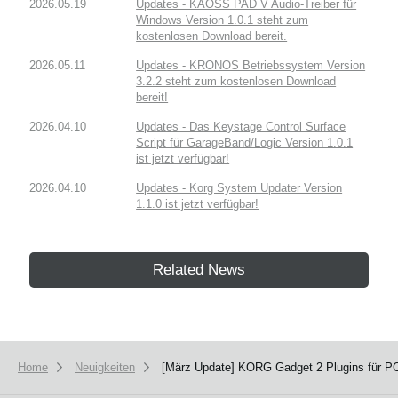
2026.05.19
Updates - KAOSS PAD V Audio-Treiber für
Windows Version 1.0.1 steht zum
kostenlosen Download bereit.
2026.05.11
Updates - KRONOS Betriebssystem Version
3.2.2 steht zum kostenlosen Download
bereit!
2026.04.10
Updates - Das Keystage Control Surface
Script für GarageBand/Logic Version 1.0.1
ist jetzt verfügbar!
2026.04.10
Updates - Korg System Updater Version
1.1.0 ist jetzt verfügbar!
Related News
Home
Neuigkeiten
[März Update] KORG Gadget 2 Plugins für PC m