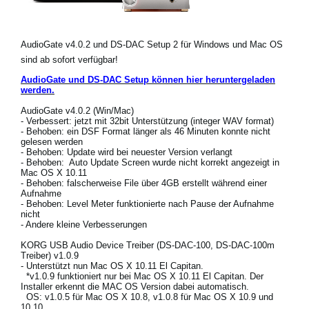
AudioGate v4.0.2 und DS-DAC Setup 2 für Windows und Mac OS
Neuigkeiten
sind ab sofort verfügbar!
Gebiet / Land
AudioGate und DS-DAC Setup können hier heruntergeladen
werden.
Social Media
AudioGate v4.0.2 (Win/Mac)
- Verbessert: jetzt mit 32bit Unterstützung (integer WAV format)
- Behoben: ein DSF Format länger als 46 Minuten konnte nicht
gelesen werden
Über KORG
- Behoben: Update wird bei neuester Version verlangt
- Behoben: Auto Update Screen wurde nicht korrekt angezeigt in
Mac OS X 10.11
- Behoben: falscherweise File über 4GB erstellt während einer
Aufnahme
- Behoben: Level Meter funktionierte nach Pause der Aufnahme
nicht
- Andere kleine Verbesserungen
KORG USB Audio Device Treiber (DS-DAC-100, DS-DAC-100m
Treiber) v1.0.9
- Unterstützt nun Mac OS X 10.11 El Capitan.
*v1.0.9 funktioniert nur bei Mac OS X 10.11 El Capitan. Der
Installer erkennt die MAC OS Version dabei automatisch.
OS: v1.0.5 für Mac OS X 10.8, v1.0.8 für Mac OS X 10.9 und
10.10.