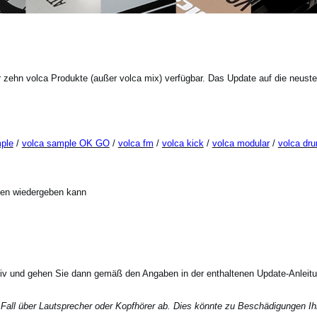
 zehn volca Produkte (außer volca mix) verfügbar. Das Update auf die neuste 
ple
/
volca sample OK GO
/
volca fm
/
volca kick
/
volca modular
/
volca dr
aten wiedergeben kann
iv und gehen Sie dann gemäß den Angaben in der enthaltenen Update-Anleitu
 Fall über Lautsprecher oder Kopfhörer ab. Dies könnte zu Beschädigungen 