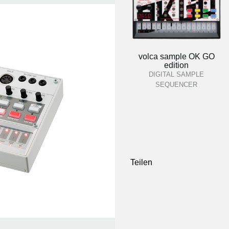
volca sample OK GO
edition
DIGITAL SAMPLE
SEQUENCER
Teilen