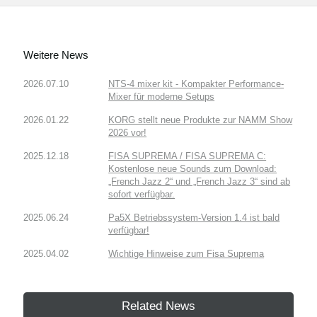
Weitere News
2026.07.10
NTS-4 mixer kit - Kompakter Performance-
Mixer für moderne Setups
2026.01.22
KORG stellt neue Produkte zur NAMM Show
2026 vor!
2025.12.18
FISA SUPREMA / FISA SUPREMA C:
Kostenlose neue Sounds zum Download:
„French Jazz 2“ und „French Jazz 3“ sind ab
sofort verfügbar.
2025.06.24
Pa5X Betriebssystem-Version 1.4 ist bald
verfügbar!
2025.04.02
Wichtige Hinweise zum Fisa Suprema
Related News