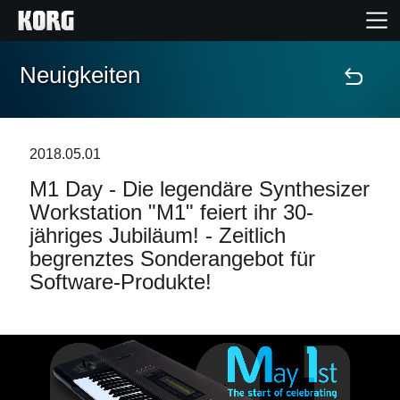
Neuigkeiten
Home
Produkte
2018.05.01
M1 Day - Die legendäre Synthesizer
Extras
Workstation "M1" feiert ihr 30-
jähriges Jubiläum! - Zeitlich
Events
begrenztes Sonderangebot für
Software-Produkte!
Support
Händlersuche
Shop