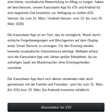
eine kleine, musikalische Abwechslung im Alltag zu sorgen, haben
wir beschlossen, unsere Kaossilator App für iOS und Android für
eine begrenzte Zeit kostenlos zur Verfügung zu stellen (iOS
Neuigkeiten
Version: bis zum 31. März / Android Version: vom 13. bis zum 20.
März 2020).
Gebiet / Land
Die Kaossilator App ist ein Tool, das es ermöglicht, Musik durch
Social Media
einfache Fingerbewegungen und Wischgesten auf dem Display
eines Smart Devices zu erzeugen. Für den Einstieg werden
keinerlei musikalische Vorkenntnisse benötigt. Weltweit erfreut
Über KORG
sich die Kaossilator App seit Jahren großer Beliebtheit, da sie
sofortigen Spaß am Musikmachen ohne Einstiegshürden
vermittelt.
Die Kaossilator App lässt sich alleine verwenden oder auch
gemeinsam mit der Familie und Freunden - jetzt bis zum 31. März
(für iOS) bzw. 20. März (für Android) kostenlos erhältlich!
iKaossilator for iOS