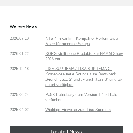
Weitere News
2026.07.10
NTS-4 mixer kit - Kompakter Performance-
Mixer für moderne Setups
2026.01.22
KORG stellt neue Produkte zur NAMM Show
2026 vor!
2025.12.18
FISA SUPREMA / FISA SUPREMA C:
Kostenlose neue Sounds zum Download:
„French Jazz 2“ und „French Jazz 3“ sind ab
sofort verfügbar.
2025.06.24
Pa5X Betriebssystem-Version 1.4 ist bald
verfügbar!
2025.04.02
Wichtige Hinweise zum Fisa Suprema
Related News