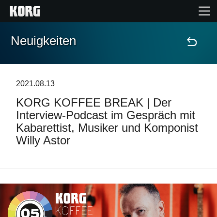
Neuigkeiten
Home
Produkte
2021.08.13
KORG KOFFEE BREAK | Der
Extras
Interview-Podcast im Gespräch mit
Kabarettist, Musiker und Komponist
Events
Willy Astor
Support
Händlersuche
Shop