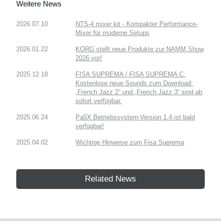
Weitere News
2026.07.10
NTS-4 mixer kit - Kompakter Performance-
Mixer für moderne Setups
2026.01.22
KORG stellt neue Produkte zur NAMM Show
2026 vor!
2025.12.18
FISA SUPREMA / FISA SUPREMA C:
Kostenlose neue Sounds zum Download:
„French Jazz 2“ und „French Jazz 3“ sind ab
sofort verfügbar.
2025.06.24
Pa5X Betriebssystem-Version 1.4 ist bald
verfügbar!
2025.04.02
Wichtige Hinweise zum Fisa Suprema
Related News