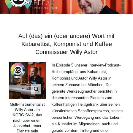
Neuigkeiten
Gebiet / Land
Auf (das) ein (oder andere) Wort mit
Kabarettist, Komponist und Kaffee
Social Media
Connaissuer Willy Astor
In Episode 5 unserer Interview-Podcast-
Über KORG
Reihe empfängt uns Kabarettist,
Komponist und Autor Willy Astor in
seinem Zuhause bei München. Der
gelernte Werkzeugmacher berichtet in
diesem interessanten Plausch zum
koffeinhaltigen Heißgetränk über seinen
Multi-Instrumentalist
Willy Astor am
künstlerischen Schaffensprozess, seinen
KORG SV-2, das
persönlichen Werdegang und das Leben
nach über einem
als Künstler im Allgemeinen, auch und
Jahrzehnt treuer
gerade vor dem Hintergrund einer
Dienste sein