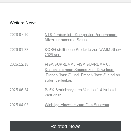
Weitere News
2026.07.10
NTS-4 mixer kit - Kompakter Performance-
Mixer für moderne Setups
2026.01.22
KORG stellt neue Produkte zur NAMM Show
2026 vor!
2025.12.18
FISA SUPREMA / FISA SUPREMA C:
Kostenlose neue Sounds zum Download:
„French Jazz 2“ und „French Jazz 3“ sind ab
sofort verfügbar.
2025.06.24
Pa5X Betriebssystem-Version 1.4 ist bald
verfügbar!
2025.04.02
Wichtige Hinweise zum Fisa Suprema
Related News