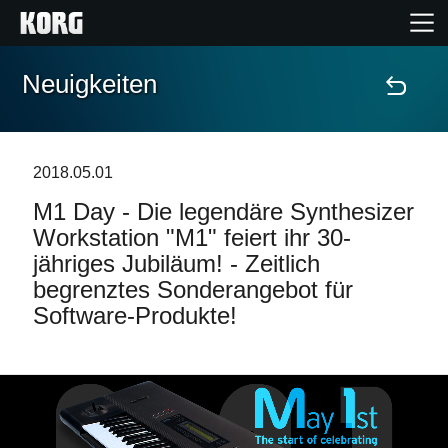
Neuigkeiten
Home
Produkte
2018.05.01
M1 Day - Die legendäre Synthesizer
Extras
Workstation "M1" feiert ihr 30-
jähriges Jubiläum! - Zeitlich
Events
begrenztes Sonderangebot für
Software-Produkte!
Support
Händlersuche
Shop