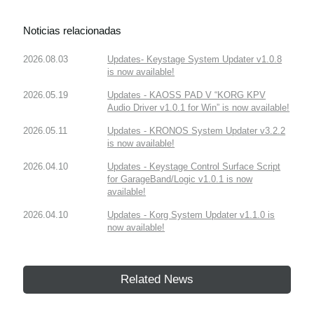
Noticias relacionadas
2026.08.03
Updates- Keystage System Updater v1.0.8
is now available!
2026.05.19
Updates - KAOSS PAD V “KORG KPV
Audio Driver v1.0.1 for Win” is now available!
2026.05.11
Updates - KRONOS System Updater v3.2.2
is now available!
2026.04.10
Updates - Keystage Control Surface Script
for GarageBand/Logic v1.0.1 is now
available!
2026.04.10
Updates - Korg System Updater v1.1.0 is
now available!
Related News