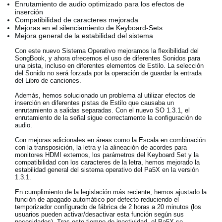
Enrutamiento de audio optimizado para los efectos de
Noticias
inserción
Compatibilidad de caracteres mejorada
Ubicación
Mejoras en el silenciamiento de Keyboard-Sets
Mejora general de la estabilidad del sistema
Redes Sociales
Con este nuevo Sistema Operativo mejoramos la flexibilidad del
SongBook, y ahora ofrecemos el uso de diferentes Sonidos para
una pista, incluso en diferentes elementos de Estilo. La selección
del Sonido no será forzada por la operación de guardar la entrada
Acerca de KORG
del Libro de canciones.
Además, hemos solucionado un problema al utilizar efectos de
inserción en diferentes pistas de Estilo que causaba un
enrutamiento a salidas separadas. Con el nuevo SO 1.3.1, el
enrutamiento de la señal sigue correctamente la configuración de
audio.
Con mejoras adicionales en áreas como la Escala en combinación
con la transposición, la letra y la alineación de acordes para
monitores HDMI externos, los parámetros del Keyboard Set y la
compatibilidad con los caracteres de la letra, hemos mejorado la
estabilidad general del sistema operativo del Pa5X en la versión
1.3.1.
En cumplimiento de la legislación más reciente, hemos ajustado la
función de apagado automático por defecto reduciendo el
temporizador configurado de fábrica de 2 horas a 20 minutos (los
usuarios pueden activar/desactivar esta función según sus
necesidades). Tras este tiempo de inactividad, el Pa5X se