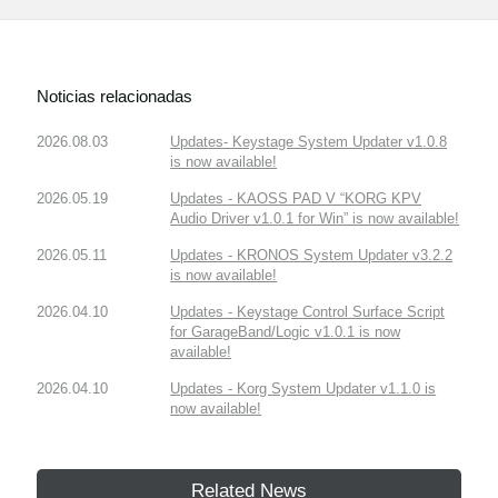
Noticias relacionadas
2026.08.03
Updates- Keystage System Updater v1.0.8
is now available!
2026.05.19
Updates - KAOSS PAD V “KORG KPV
Audio Driver v1.0.1 for Win” is now available!
2026.05.11
Updates - KRONOS System Updater v3.2.2
is now available!
2026.04.10
Updates - Keystage Control Surface Script
for GarageBand/Logic v1.0.1 is now
available!
2026.04.10
Updates - Korg System Updater v1.1.0 is
now available!
Related News