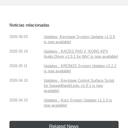
Noticias relacionadas
2026.08.03
Updates- Keystage System Updater v1.0.8
is now available!
2026.05.19
Updates - KAOSS PAD V “KORG KPV
Audio Driver v1.0.1 for Win” is now available!
2026.05.11
Updates - KRONOS System Updater v3.2.2
is now available!
2026.04.10
Updates - Keystage Control Surface Script
for GarageBand/Logic v1.0.1 is now
available!
2026.04.10
Updates - Korg System Updater v1.1.0 is
now available!
Related News