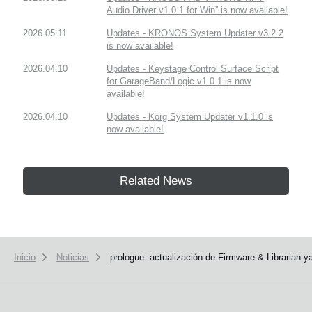
Audio Driver v1.0.1 for Win” is now available!
2026.05.11
Updates - KRONOS System Updater v3.2.2
is now available!
2026.04.10
Updates - Keystage Control Surface Script
for GarageBand/Logic v1.0.1 is now
available!
2026.04.10
Updates - Korg System Updater v1.1.0 is
now available!
Related News
Inicio
Noticias
prologue: actualización de Firmware & Librarian y