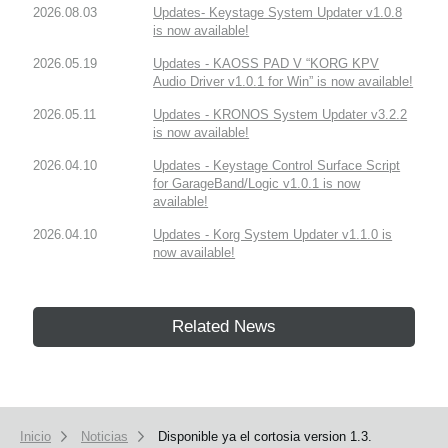
2026.08.03
Updates- Keystage System Updater v1.0.8
is now available!
2026.05.19
Updates - KAOSS PAD V “KORG KPV
Audio Driver v1.0.1 for Win” is now available!
2026.05.11
Updates - KRONOS System Updater v3.2.2
is now available!
2026.04.10
Updates - Keystage Control Surface Script
for GarageBand/Logic v1.0.1 is now
available!
2026.04.10
Updates - Korg System Updater v1.1.0 is
now available!
Related News
Inicio
Noticias
Disponible ya el cortosia version 1.3.