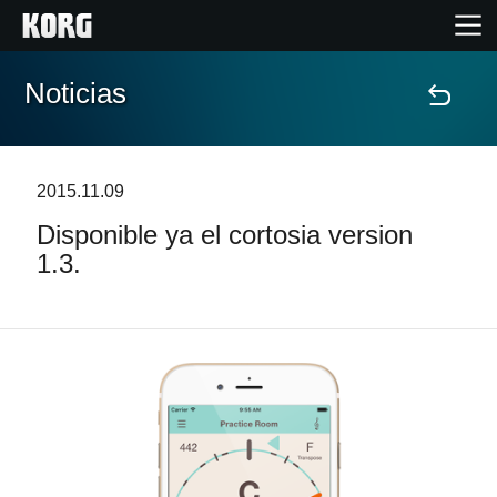
Noticias
Inicio
Productos
2015.11.09
Disponible ya el cortosia version
Características
1.3.
Eventos
Soporte
Localizador de Tiendas