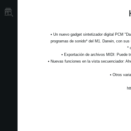
Localizador
de
Tiendas
• Un nuevo gadget sintetizador digital PCM "Da
programas de sonido* del M1. Darwin, con sus 
* 
• Exportación de archivos MIDI: Puede tr
• Nuevas funciones en la vista secuenciador: Ah
• Otros vari
ht