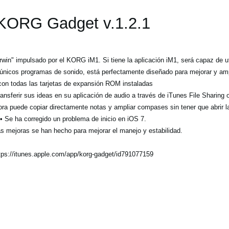
KORG Gadget
v.1.2.1
rwin" impulsado por el KORG iM1. Si tiene la aplicación iM1, será capaz de u
únicos programas de sonido, está perfectamente diseñado para mejorar y ampl
con todas las tarjetas de expansión ROM instaladas
ansferir sus ideas en su aplicación de audio a través de iTunes File Sharing 
ora puede copiar directamente notas y ampliar compases sin tener que abrir l
• Se ha corregido un problema de inicio en iOS 7.
as mejoras se han hecho para mejorar el manejo y estabilidad.
tps://itunes.apple.com/app/korg-gadget/id791077159