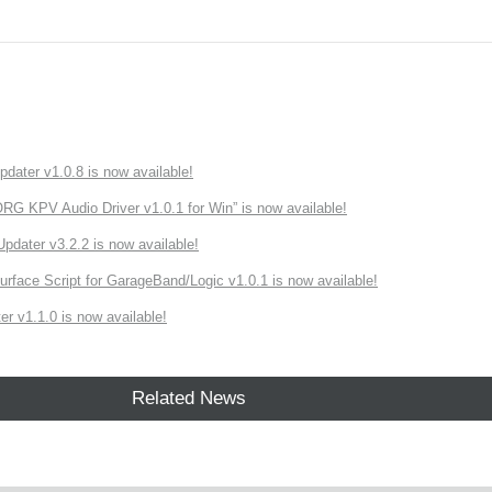
ater v1.0.8 is now available!
 KPV Audio Driver v1.0.1 for Win” is now available!
ater v3.2.2 is now available!
rface Script for GarageBand/Logic v1.0.1 is now available!
r v1.1.0 is now available!
Related News