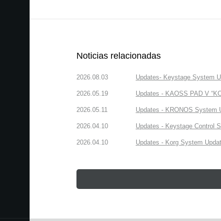
Noticias relacionadas
2026.08.03
Updates- Keystage System Upd
2026.05.19
Updates - KAOSS PAD V “KORG
2026.05.11
Updates - KRONOS System Upd
2026.04.10
Updates - Keystage Control Su
2026.04.10
Updates - Korg System Update